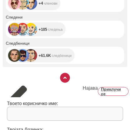
+4
членови
+105
Следени
+105
следења
+61.6K
Следбеници
+61.6K
следбеници
Најава
Приклучи
се
Твоето корисничко име:
Твојата Лозинка: