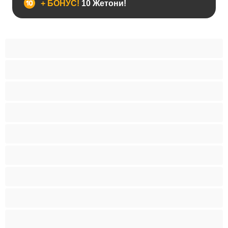
+ БОНУС!
10 Жетони!
BBW
Азијски
Анален
Арапски
Баби
Бели Девојки
Бондиџ
Бремени
Бринети