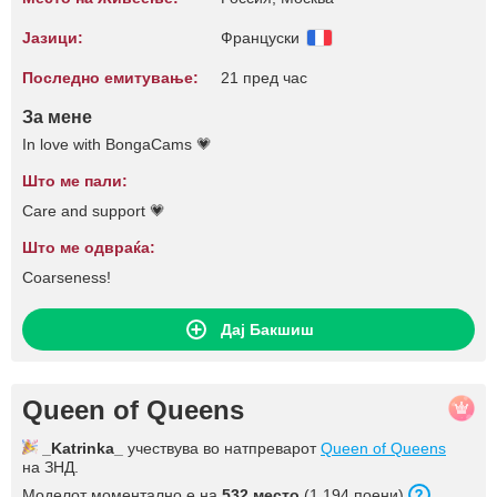
Јазици:
Француски
Последно емитување:
21 пред час
За мене
In love with BongaCams 💗
Што ме пали:
Care and support 💗
Што ме одвраќа:
Coarseness!
Дај Бакшиш
Queen of Queens
_Katrinka_
учествува во натпреварот
Queen of Queens
на ЗНД.
Моделот моментално е на
532 место
(1,194 поени).