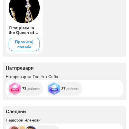
First place in
the Queen of
Queens
competition ❤️
Прочитај
повеќе
Натпревари
Натпревар за Топ Чет Соба
73
87
добивки
добивки
Следени
+4
Најдобри Членови