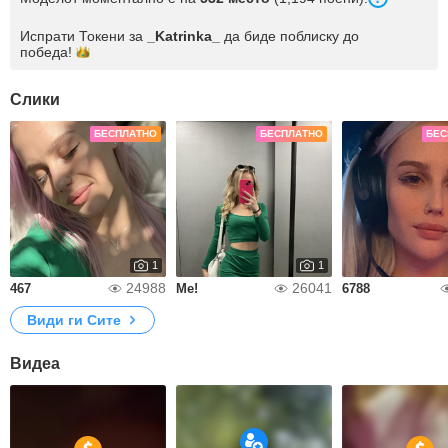
Испрати Токени за
_Katrinka_
да биде поблиску до
победа!
Слики
БЕСПЛАТНО
БЕСПЛАТНО
БЕС
1
1
24988
26041
467
Me!
6788
Види ги Сите
Видеа