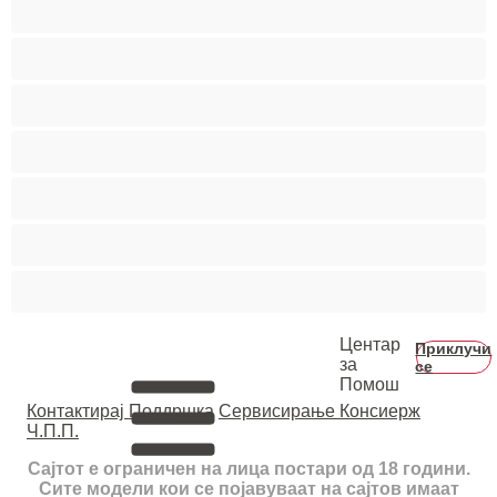
Средни цицки
Студентки
Тинејџерки+18
Фетиш
Фрлање Млаз
Црвенокоси
Црнкињи
Центар
Приклучи
за
се
Помош
Контактирај Поддршка
Сервисирање Консиерж
Ч.П.П.
Сајтот е ограничен на лица постари од 18 години.
Сите модели кои се појавуваат на сајтов имаат