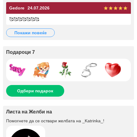
Gedore
24.07.2026
🥰🥰🥰🥰🥰🥰🥰
покажи повеќе
Подароци 7
Одбери подарок
Листа на Желби на
Помогнете да се оствари желбата на
_Katrinka_
!