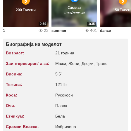
Само за
200 Токени
150 Токен
следбеници
0:59
1:35
23
401
1
summer
dance
Биографија на моделот
Возраст:
21 година
Заинтересиран/-а за:
Мажи, Жени, Двојки, Транс
Висина:
5'5"
Тежина:
121 lb
Коса:
Русокоси
Очи:
Плава
Етникум:
Бела
Срамни Влакна:
Избричена