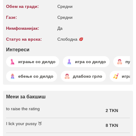
Обем на гради:
Средни
Газе:
Средни
Нимфоманијак:
Да
Статус на врска:
Слободна
Интереси
играње со дилдо
игра со дилдо
пуше
ебење со дилдо
длабоко грло
играњ
Мени за бакшиш
to raise the rating
2 TKN
I lick your pussy 🍑
8 TKN